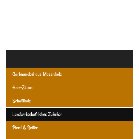
Navigation
überspringen
Gartenmöbel aus Massivholz
Holz-Zäune
Schnittholz
Landwirtschaftliches Zubehör
Pferd & Reiter